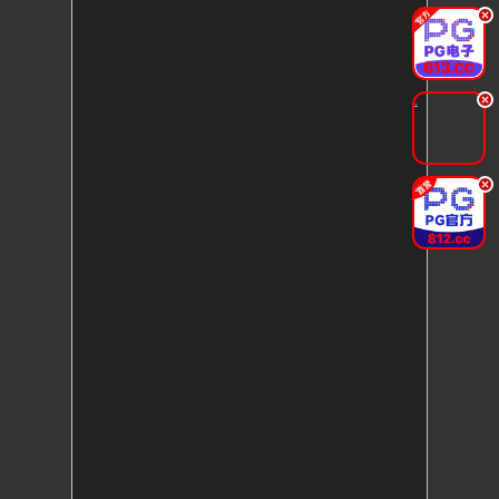
.
.
.